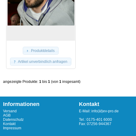
Produktdetails
Artikel unverbindlich anfragen
angezeigte Produkte:
1
bis
1
(von
1
insgesamt)
Informationen
Kontakt
Versand
E-Mail: info(ät)ev-pro.de
AGB
Datenschutz
Tel.: 0175-401 6000
Kontakt
Fax: 07256-944367
Impressum