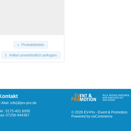
Produktdetails
Artikel unverbindlich anfragen
Kontakt
-Mail: info(ät)ev-pro.de
el.: 0175-401 6000
© 2026
EV-Pro - Event & Promotion
Fax: 07256-944367
Powered by
osCommerce