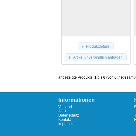
Produktdetails
Artikel unverbindlich anfragen
angezeigte Produkte:
1
bis
6
(von
6
insgesamt)
Informationen
Versand
E
AGB
Datenschutz
T
Kontakt
Impressum