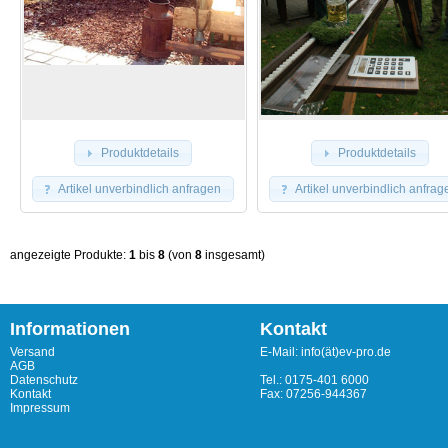
Produktdetails
Produktdetails
Artikel unverbindlich anfragen
Artikel unverbindlich anfrag
angezeigte Produkte:
1
bis
8
(von
8
insgesamt)
Informationen
Kontakt
Versand
E-Mail: info(ät)ev-pro.de
AGB
Datenschutz
Tel.: 0175-401 6000
Kontakt
Fax: 07256-944367
Impressum