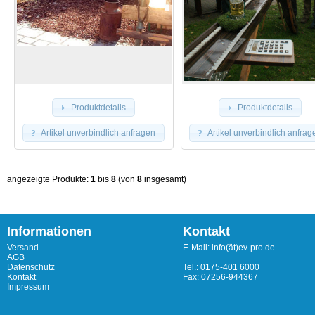
Produktdetails
Produktdetails
Artikel unverbindlich anfragen
Artikel unverbindlich anfrag
angezeigte Produkte:
1
bis
8
(von
8
insgesamt)
Informationen
Kontakt
Versand
E-Mail: info(ät)ev-pro.de
AGB
Datenschutz
Tel.: 0175-401 6000
Kontakt
Fax: 07256-944367
Impressum