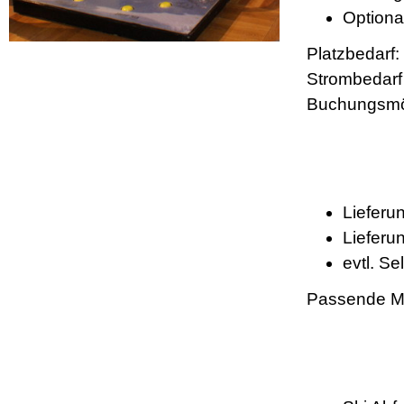
Optiona
Platzbedarf:
Strombedarf 
Buchungsmög
Lieferu
Lieferu
evtl. S
Passende M