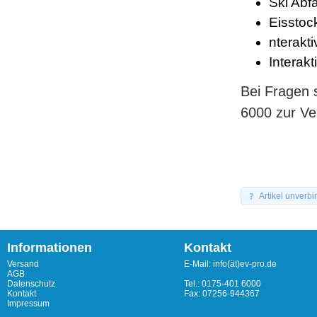
Ski Abf
Eissto
nterakt
Interak
Bei Fragen s
6000 zur Ve
Artikel unverbi
Informationen
Kontakt
Versand
E-Mail: info(ät)ev-pro.de
AGB
Datenschutz
Tel.: 0175-401 6000
Kontakt
Fax: 07256-944367
Impressum