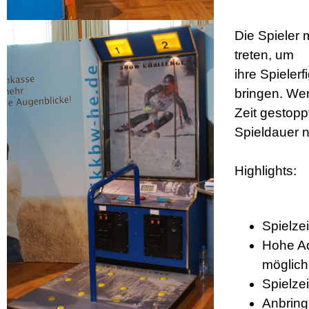
Die Spieler 
treten, um
ihre Spielerf
bringen. Wer
Zeit gestopp
Spieldauer nu
Highlights:
Spielzei
Hohe Ad
möglich
Spielze
Anbring