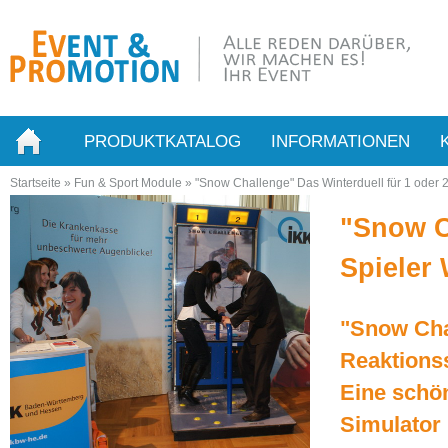
PRODUKTKATALOG
INFORMATIONEN
Startseite
»
Fun & Sport Module
»
"Snow Challenge" Das Winterduell für 1 oder 
"Snow C
Spieler
"Snow Ch
Reaktionss
Eine schö
Simulator