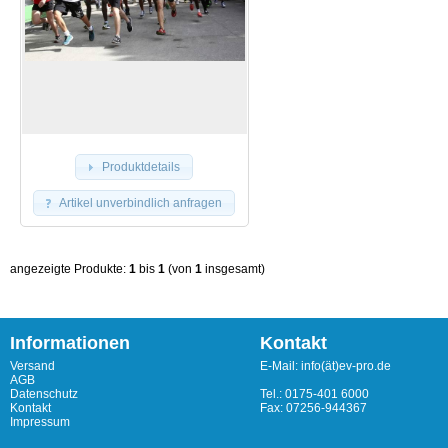
Produktdetails
Artikel unverbindlich anfragen
angezeigte Produkte:
1
bis
1
(von
1
insgesamt)
Informationen
Kontakt
Versand
E-Mail: info(ät)ev-pro.de
AGB
Datenschutz
Tel.: 0175-401 6000
Kontakt
Fax: 07256-944367
Impressum