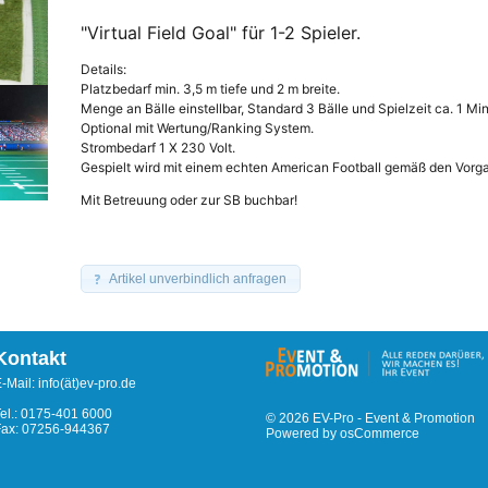
"Virtual Field Goal" für 1-2 Spieler.
Details:
Platzbedarf min. 3,5 m tiefe und 2 m breite.
Menge an Bälle einstellbar, Standard 3 Bälle und Spielzeit ca. 1 Mi
Optional mit Wertung/Ranking System.
Strombedarf 1 X 230 Volt.
Gespielt wird mit einem echten American Football gemäß den Vor
Mit Betreuung oder zur SB buchbar!
Artikel unverbindlich anfragen
Kontakt
-Mail: info(ät)ev-pro.de
el.: 0175-401 6000
© 2026
EV-Pro - Event & Promotion
Fax: 07256-944367
Powered by
osCommerce