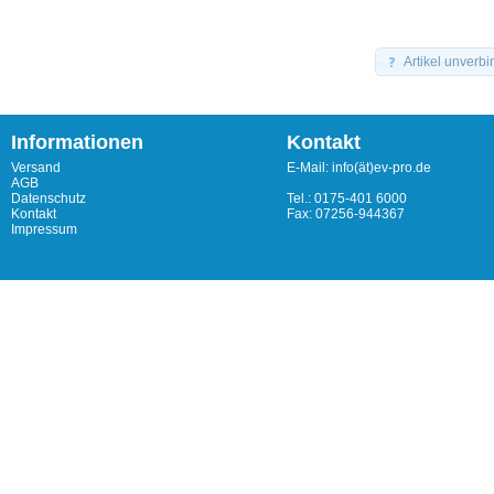
Artikel unverbi
Informationen
Kontakt
Versand
E-Mail: info(ät)ev-pro.de
AGB
Datenschutz
Tel.: 0175-401 6000
Kontakt
Fax: 07256-944367
Impressum