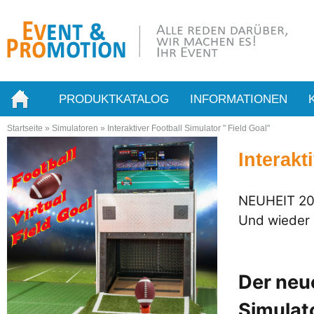
PRODUKTKATALOG
INFORMATIONEN
Startseite
»
Simulatoren
»
Interaktiver Football Simulator " Field Goal"
Interakt
NEUHEIT 202
Und wieder m
Der neu
Simulato