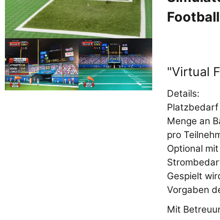
Football
"Virtual 
Details:
Platzbedarf 
Menge an Bäl
pro Teilnehm
Optional mi
Strombedarf
Gespielt wi
Vorgaben d
Mit Betreuu