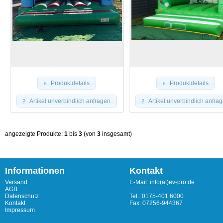
Produktdetails
Produktdetails
Artikel unverbindlich anfragen
Artikel unverbindlich anfra
angezeigte Produkte:
1
bis
3
(von
3
insgesamt)
Informationen
Kontakt
Versand
E-Mail: info(ät)ev-pro.de
AGB
Datenschutz
Tel.: 0175-401 6000
Kontakt
Fax: 07256-944367
Impressum