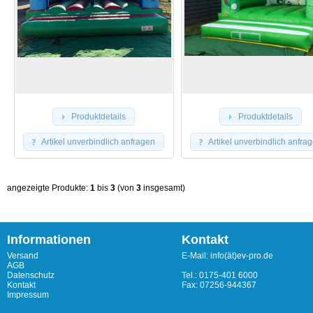
Produktdetails
Produktdetails
Artikel unverbindlich anfragen
Artikel unverbindlich anfra
angezeigte Produkte:
1
bis
3
(von
3
insgesamt)
Informationen
Kontakt
Versand
E-Mail: info(ät)ev-pro.de
AGB
Datenschutz
Tel.: 0175-401 6000
Kontakt
Fax: 07256-944367
Impressum