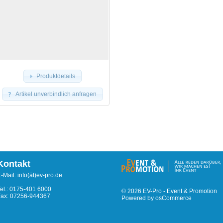
Produktdetails
Artikel unverbindlich anfragen
Kontakt
-Mail: info(ät)ev-pro.de
el.: 0175-401 6000
© 2026
EV-Pro - Event & Promotion
Fax: 07256-944367
Powered by
osCommerce