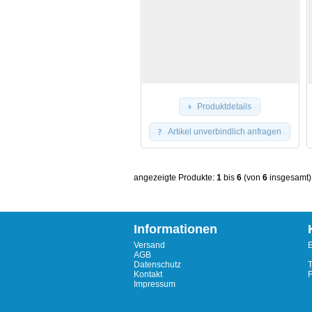
Produktdetails
Artikel unverbindlich anfragen
angezeigte Produkte:
1
bis
6
(von
6
insgesamt)
Informationen
Versand
E
AGB
Datenschutz
T
Kontakt
Impressum