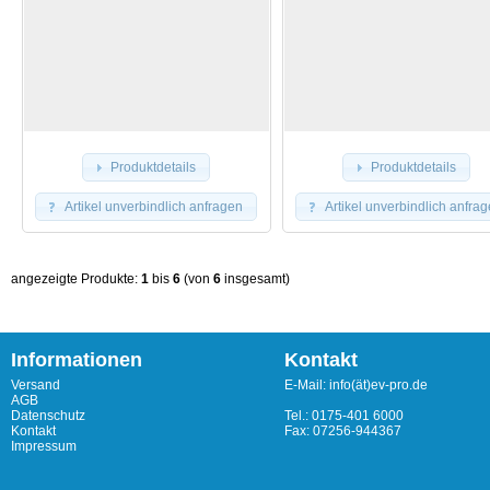
Produktdetails
Produktdetails
Artikel unverbindlich anfragen
Artikel unverbindlich anfra
angezeigte Produkte:
1
bis
6
(von
6
insgesamt)
Informationen
Kontakt
Versand
E-Mail: info(ät)ev-pro.de
AGB
Datenschutz
Tel.: 0175-401 6000
Kontakt
Fax: 07256-944367
Impressum