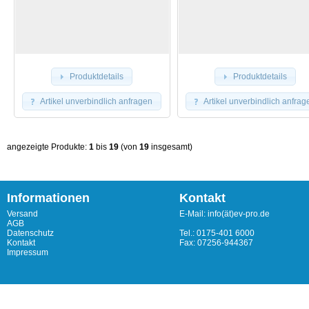
Produktdetails
Produktdetails
Artikel unverbindlich anfragen
Artikel unverbindlich anfrag
angezeigte Produkte:
1
bis
19
(von
19
insgesamt)
Informationen
Kontakt
Versand
E-Mail: info(ät)ev-pro.de
AGB
Datenschutz
Tel.: 0175-401 6000
Kontakt
Fax: 07256-944367
Impressum