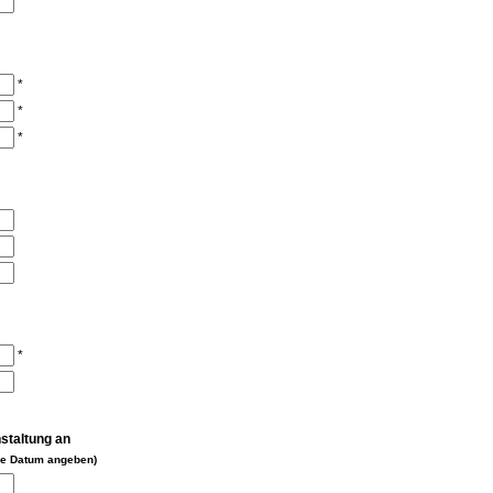
*
*
*
*
nstaltung an
che Datum angeben)