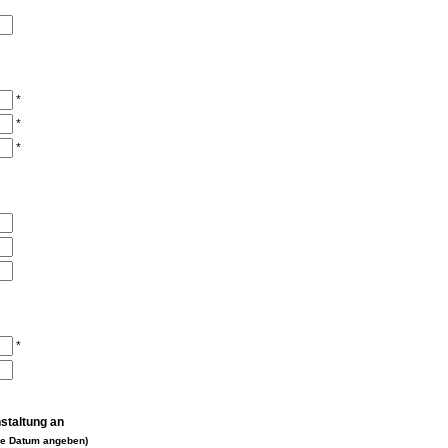
*
*
*
*
nstaltung an
che Datum angeben)