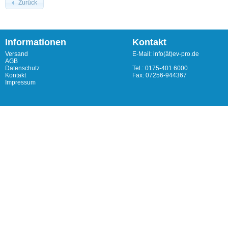
Zurück
Informationen
Kontakt
Versand
E-Mail: info(ät)ev-pro.de
AGB
Datenschutz
Tel.: 0175-401 6000
Kontakt
Fax: 07256-944367
Impressum